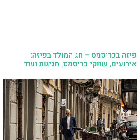
פיזה בכריסמס – חג המולד בפיזה:
אירועים, שווקי כריסמס, חגיגות ועוד