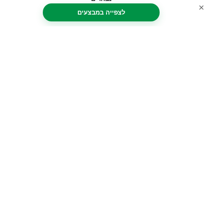
קר? כמה עומס יש? הכל על תקופת החורף בפיזה
×
לצפייה במבצעים
למה העיר פיזה נקראת "רומא הקטנה"?
ילדים מתחת לגיל 8 אינם רשאים להיכנס למגדל פיזה.
מתחת לגיל 18 צריכים ליווי מבוגר למגדל פיזה
המלצות
23.11 – יום פיבונאצ’י הבינלאומי (Fibonacci Day)