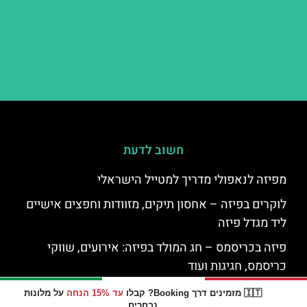
חשוב לדעת
מפיזה לנאפולי מדריך למטייל הישראלי
לוקרים בפיזה – אחסון תיקים, מזוודות וחפצים אישיים
ליד מגדל פיזה
פיזה בכריסמס – חג המולד בפיזה: אירועים, שווקי
כריסמס, חגיגות ועוד
מגדל פיזה בחורף – מה צריך לדעת על מזג אוויר, כמה
🇮🇹 מזמינים דרך Booking? קבלו
עד 15% הנחה
על מלונות
נבחרים