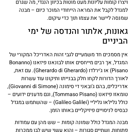
ויצרו קומות עליונות מעט מוטות בכיוון הנגדי, מה שגרם
למגדל לקבל את המראה הייחודי המוכר כיום – מבנה
שמנסה ליישר את עצמו תוך כדי עיקום.
גאונות, אלתור והנדסה של ימי
הביניים
אין מסמכים חד משמעיים לגבי זהות האדריכל המקורי של
המגדל, אך רבים מייחסים אותו לבונאנו פיזאנו (Bonanno
Pisano) או ג'ירלדו (Gherardo di Gherardo). עם זאת,
לאורך הדורות לקחו חלק בבנייתו ותיקונו עוד עשרות
אדריכלים, בהם ג'ובאני די סימונה (Giovanni di Simone),
טומאזו פיזאנו (Tommaso Pisano), וגם מדענים ידועים –
כולל גלילאו גליליי (Galileo Galilei) – שהשתמש במגדל
כבסיס לניסויים פיזיקליים באותו הזמן.
מבנה המגדל כולל שמונה קומות – שש מהן עם עמודות
פתוחות, ושתיים סגורות – והוא עשוי שיש לבן ממכרות