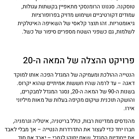
טוסקנה. סגנונו הרומנסקי מתאפיין בקשתות עגולות,
עמודים דקורטיביים ושימוש מדויק בפרופורציות
גיאומטריות. זהו תוצר קלאסי של השאיפה האיטלקית
לשלמות, גם כשפני השטח מספרים סיפור של כשל.
פרויקט ההצלה של המאה ה-20
הנטייה ההולכת ומעמיקה של המגדל הפכה אותו למוקד
דאגה – עד לרמה שהיו חששות אמיתיים שהוא יקרוס.
בשנות ה-90 של המאה ה-20, נסגר המגדל למבקרים,
והושקה תוכנית שיקום מקיפה בעלות של מאות מיליוני
אירו.
מהנדסים ממדינות רבות, כולל בריטניה, איטליה וגרמניה,
חברו יחד כדי לעצור את התדרדרות הנטייה – אך מבלי לאבד
את ייחודיות המגדל, שאם יתוקן לגמרי – יאבד את סוד