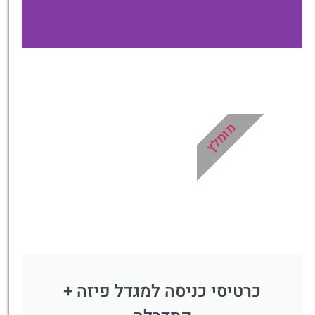
כרטיסים
דילוג על התורים בכניסה
למוזיאון הוותיקן
מומלץ
לחצו פה!
כרטיסי כניסה למגדל פיזה +