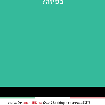
בפיזה?
חשוב לדעת
🇮🇹 מזמינים דרך Booking? קבלו
עד 15% הנחה
על מלונות