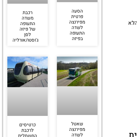
הסעה
רכבת
פרטית
משדה
מפירנצה
והלא
התעופה
לשדה
של פיזה
התעופה
לסן
בפיזה
ג'וסטו/אורליה
שאטל
כרטיסים
מפירנצה
לרכבת
לשדה
החשמלית