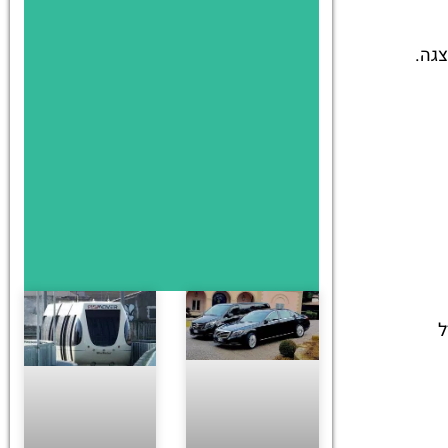
הצגה.
ל