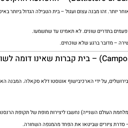
נבנה ב-1152, והושלם רק כ-200 שנה מאוחר יותר. זהו מבנה עצום ועגול – בית הטבילה הגדול ביותר ב
 פעמים בתדרים שונים. לא תאמינו עד שתשמעו.
ירה – מדובר ברגע שלא שוכחים.
קמפו סנטו (Camposanto Monumentale) – בית קברות שאינו דומה לש
ירושלים, על ידי הארכיבישוף אוגוסטו דלא סקאלה. המבנה האר
מלחמת העולם השנייה) נחשבו ליצירות מופת של תקופת הרנסנס
– סדרת ציורים שביטאו את הפחד מהמגפה השחורה.