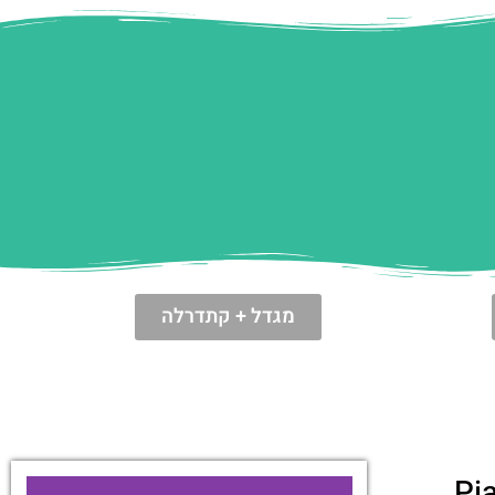
מגדל + קתדרלה
קתדרלה (Piazza del