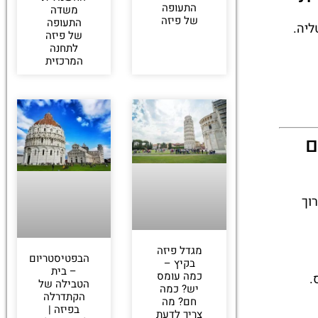
התעופה
משדה
של פיזה
התעופה
איטליה.
של פיזה
לתחנה
המרכזית
ום
וך
מגדל פיזה
הבפטיסטריום
בקיץ –
– בית
כמה עומס
.
הטבילה של
יש? כמה
הקתדרלה
חם? מה
בפיזה |
צריך לדעת