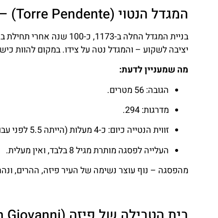
המגדל הנטוי (Torre Pendente) – הסלבריטי עם בעיית יציבה
בניית המגדל החלה ב-1173,
יציבה לשקוע – והמגדל נטה על צידו. במקום להוות כיש
מה שמעניין לדעת:
הגובה: 56 מטרים.
מדרגות: 294.
זווית הנטייה כיום: כ-4 מעלות (הייתה 5.5 לפני עבודות ייצוב).
העלייה לפסגה מותרת מגיל 8 בלבד, ואין מעלית.
מהפסגה – נוף עוצר נשימה של העיר פיזה, ההרים, ונהר הארנו (Arno). שווה
בית הטבילה של פיזה (Battistero di San Giovanni) – ההפתעה האקוסטית