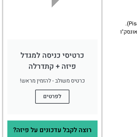
לחצו פה!
(Piazza dei Miracoli), היא ליבה הדתי והתרבותי של העיר פיזה (Pisa).
ונסק"ו
כרטיסי כניסה למגדל
פיזה + קתדרלה
כרטיס משולב - להזמין מראש!
לפרטים
רוצה לקבל עדכונים על פיזה?