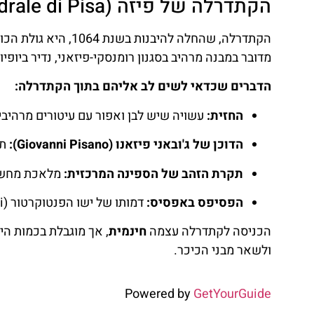
הקתדרלה של פיזה (Cattedrale di Pisa) – המרכז של הכול
הקתדרלה, שהחלה להיב
מדובר במבנה מרהיב בסגנון רומנסקי-פיזאני, נדיר ביופי
הדברים שכדאי לשים לב אליהם בתוך הקתדרלה:
החזית:
עשויה שיש לבן ואפור עם עיטורים מרהיבים. 68 עמודים שמהווים גן עדן לצ
הדוכן של ג'ובאני פיזאנו (Giovanni Pisano):
תב
תקרת הזהב של הספינה המרכזית:
מלאכת מחשבת
הפסיפס באפסיס:
דמותו של ישו הפנטוקרטור (Shaddai) מלווה את המאמינים והמבקרים כאחד.
הכניסה לקתדרלה עצמה
חינמית
, אך מוגבלת בכמות הי
ולשאר מבני הכיכר.
Powered by
GetYourGuide