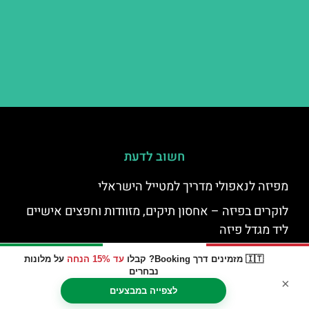
חשוב לדעת
מפיזה לנאפולי מדריך למטייל הישראלי
לוקרים בפיזה – אחסון תיקים, מזוודות וחפצים אישיים
ליד מגדל פיזה
פיזה בכריסמס – חג המולד בפיזה: אירועים, שווקי
🇮🇹 מזמינים דרך Booking? קבלו
עד 15% הנחה
על מלונות
כריסמס, חגיגות ועוד
נבחרים
×
לצפייה במבצעים
מגדל פיזה בחורף – מה צריך לדעת על מזג אוויר, כמה