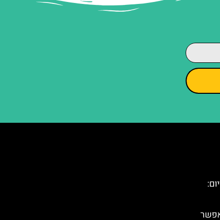
ום:
אפשר