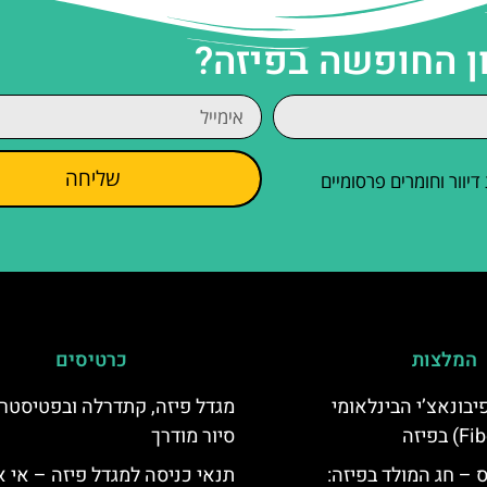
ן החופשה בפיזה?
שליחה
וור וחומרים פרסומיים
המלצות
כרטיסים
יום פיבונאצ’י הבינלאומי
מגדל פיזה, קתדרלה ובפטיסטרי
סיור מודרך
 – חג המולד בפיזה:
תנאי כניסה למגדל פיזה – אי 