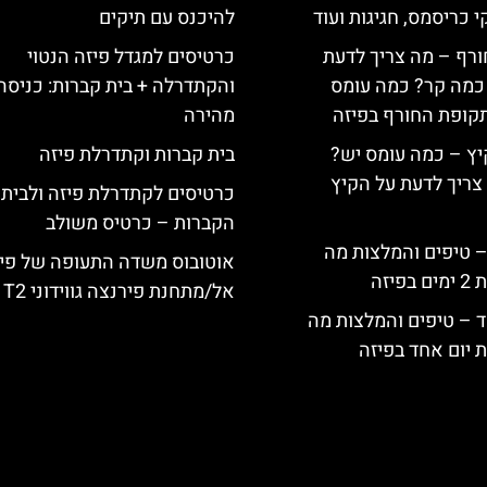
י כריסמס, חגיגות ועוד
להיכנס עם תיקים
ורף – מה צריך לדעת
כרטיסים למגדל פיזה הנטוי
, כמה קר? כמה עומס
והקתדרלה + בית קברות: כניסה
קופת החורף בפיזה
מהירה
יץ – כמה עומס יש?
בית קברות וקתדרלת פיזה
צריך לדעת על הקיץ
כרטיסים לקתדרלת פיזה ולבית
הקברות – כרטיס משולב
 – טיפים והמלצות מה
אוטובוס משדה התעופה של פי
יזה
אל/מתחנת פירנצה גווידוני T2
ד – טיפים והמלצות מה
 יום אחד בפיזה