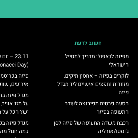
חשוב לדעת
מפיזה לנאפולי מדריך למטייל
23.11 – 
הישראלי
(Fibonacci Day) בפיזה
לוקרים בפיזה – אחסון תיקים,
פיזה בכריסמס
מזוודות וחפצים אישיים ליד מגדל
אירועים, שווק
פיזה
מגדל פיזה בח
הסעה פרטית מפירנצה לשדה
על מזג אוויר
התעופה בפיזה
יש? הכל על ת
רכבת משדה התעופה של פיזה לסן
מגדל פיזה בק
ג'וסטו/אורליה
כמה חם? מה 