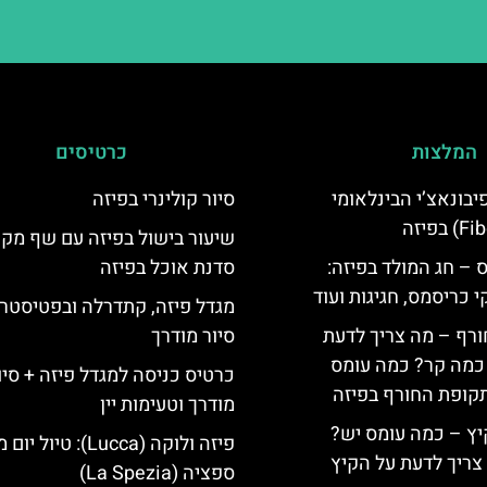
המלצות
כרטיסים
יום פיבונאצ’י הבינלאומי
סיור קולינרי בפיזה
שיעור בישול בפיזה עם שף מקו
 – חג המולד בפיזה:
סדנת אוכל בפיזה
י כריסמס, חגיגות ועוד
מגדל פיזה, קתדרלה ובפטיסטרי
ורף – מה צריך לדעת
סיור מודרך
, כמה קר? כמה עומס
כרטיס כניסה למגדל פיזה + סיו
קופת החורף בפיזה
מודרך וטעימות יין
יץ – כמה עומס יש?
פיזה ולוקה (Lucca): טיול 
צריך לדעת על הקיץ
ספציה (La Spezia)