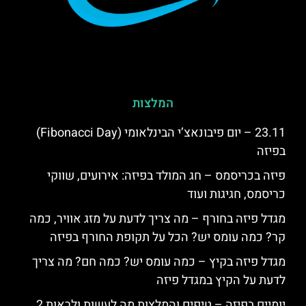
המלצות
23.11 – יום פיבונאצ’י הבינלאומי (Fibonacci Day)
בפיזה
פיזה בכריסמס – חג המולד בפיזה: אירועים, שווקי
כריסמס, חגיגות ועוד
מגדל פיזה בחורף – מה צריך לדעת על מזג אוויר, כמה
קר? כמה עומס יש? הכל על תקופת החורף בפיזה
מגדל פיזה בקיץ – כמה עומס יש? כמה חם? מה צריך
לדעת על הקיץ במגדל פיזה
יומיים בפיזה – טיפים והמלצות מה לעשות ולראות 2