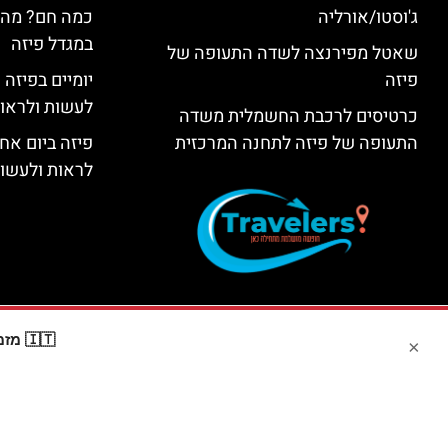
ג'וסטו/אורליה
כמה חם? מה 
במגדל פיזה
שאטל מפירנצה לשדה התעופה של
פיזה
יומיים בפיזה
לעשות ולראות 2 ימים בפ
כרטיסים לרכבת החשמלית משדה
התעופה של פיזה לתחנה המרכזית
פיזה ביום אח
לראות ולעשות
🇮🇹 מזמינים דרך Booking? קבלו
×
האתר הי