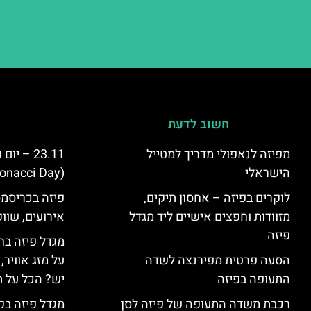
חשוב לדעת
מפיזה לנאפולי מדריך למטייל
23.11 – 
הישראלי
(Fibonacci Day) בפיזה
לוקרים בפיזה – אחסון תיקים,
פיזה בכריסמס
מזוודות וחפצים אישיים ליד מגדל
אירועים, שווק
פיזה
מגדל פיזה בח
הסעה פרטית מפירנצה לשדה
על מזג אוויר
התעופה בפיזה
יש? הכל על ת
רכבת משדה התעופה של פיזה לסן
מגדל פיזה בק