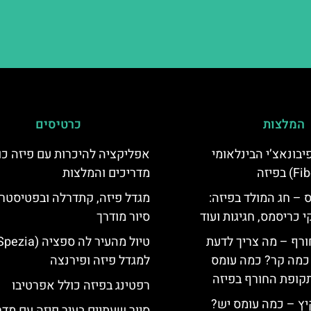
המלצות
כרטיסים
יום פיבונאצ’י הבינלאומי
אפליקציה להיכרות עם פיזה כו
מדריכים והמלצות
 – חג המולד בפיזה:
מגדל פיזה, קתדרלה ובפטיסטרי
י כריסמס, חגיגות ועוד
סיור מודרך
ורף – מה צריך לדעת
, כמה קר? כמה עומס
למגדל פיזה ופירנצה
קופת החורף בפיזה
רפטינג בפיזה כולל אפרטיבו
יץ – כמה עומס יש?
סיור שעתיים בעיר פיזה עם מדר