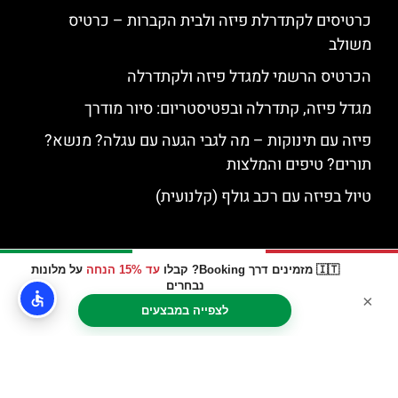
כרטיסים לקתדרלת פיזה ולבית הקברות – כרטיס
משולב
הכרטיס הרשמי למגדל פיזה ולקתדרלה
מגדל פיזה, קתדרלה ובפטיסטריום: סיור מודרך
פיזה עם תינוקות – מה לגבי הגעה עם עגלה? מנשא?
תורים? טיפים והמלצות
טיול בפיזה עם רכב גולף (קלנועית)
🇮🇹 מזמינים דרך Booking? קבלו
עד 15% הנחה
על מלונות
נבחרים
×
לצפייה במבצעים
האתר הינו אתר המלצות מטיילים © כל הזכויות שמורות לסוכנות
TRAVELERS.CO.IL