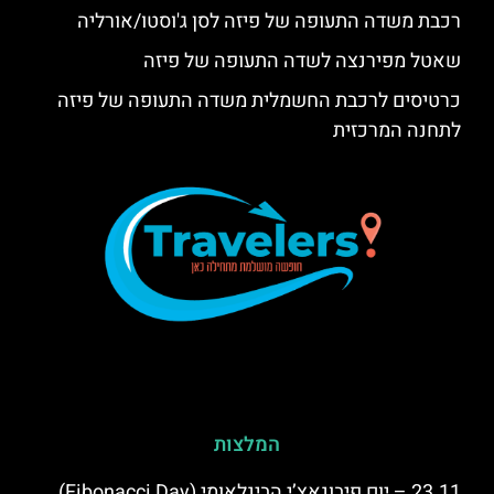
רכבת משדה התעופה של פיזה לסן ג'וסטו/אורליה
שאטל מפירנצה לשדה התעופה של פיזה
כרטיסים לרכבת החשמלית משדה התעופה של פיזה
לתחנה המרכזית
המלצות
23.11 – יום פיבונאצ’י הבינלאומי (Fibonacci Day)