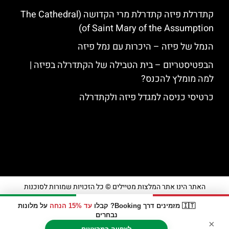
קתדרלת פיזה קתדרלת מרי הקדושה (The Cathedral
of Saint Mary of the Assumption)
הנמל של פיזה – היכרות עם נמל פיזה
הבפטיסטריום – בית הטבילה של הקתדרלה בפיזה |
למה מומלץ להכנס?
כרטיסי כניסה למגדל פיזה ולקתדרלה
האתר הינו אתר המלצות מטיילים © כל הזכויות שמורות לסוכנות
TRAVELERS.CO.IL
🇮🇹 מזמינים דרך Booking? קבלו
עד 15% הנחה
על מלונות
נבחרים
×
מדיניות פרטיות