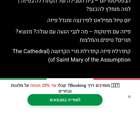
הבפטיסטריום – בית הטבילה של הקתדרלה בפיזה |
למה מומלץ להכנס?
יום טיול ממילאנו לפירנצה ומגדל פיזה
פיזה עם תינוקות – מה לגבי הגעה עם עגלה? מנשא?
תורים? טיפים והמלצות
קתדרלת פיזה קתדרלת מרי הקדושה (The Cathedral
of Saint Mary of the Assumption)
🇮🇹 מזמינים דרך Booking? קבלו
עד 15% הנחה
על מלונות
נבחרים
×
לצפייה במבצעים
האתר הינו אתר המלצות מטיילים © כל הזכויות שמורות לסוכנות
TRAVELERS.CO.IL
מדיניות פרטיות