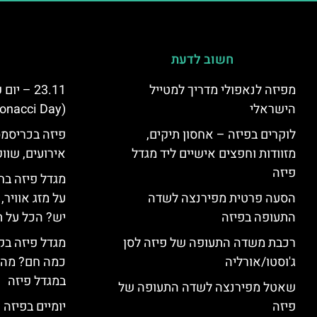
חשוב לדעת
מפיזה לנאפולי מדריך למטייל
23.11 – 
הישראלי
(Fibonacci Day) בפיזה
לוקרים בפיזה – אחסון תיקים,
פיזה בכריסמס
מזוודות וחפצים אישיים ליד מגדל
אירועים, שווק
פיזה
מגדל פיזה בח
הסעה פרטית מפירנצה לשדה
על מזג אוויר
התעופה בפיזה
יש? הכל על ת
רכבת משדה התעופה של פיזה לסן
מגדל פיזה בק
ג'וסטו/אורליה
כמה חם? מה 
במגדל פיזה
שאטל מפירנצה לשדה התעופה של
פיזה
יומיים בפיזה