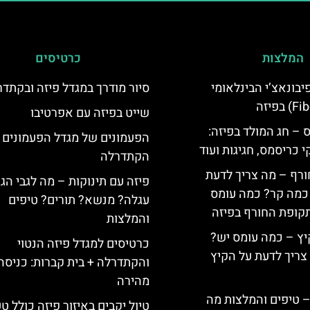
המלצות
כרטיסים
יום פיבונאצ’י הבינלאומי
סיור מודרך במגדל פיזה ובקתד
שייט בפיזה עם אפרטיבו
 – חג המולד בפיזה:
הפעמונים של מגדל הפעמונים 
י כריסמס, חגיגות ועוד
הקתדרלה
ורף – מה צריך לדעת
פיזה עם תינוקות – מה לגבי הג
, כמה קר? כמה עומס
עגלה? מנשא? תורים? טיפים
קופת החורף בפיזה
והמלצות
יץ – כמה עומס יש?
כרטיסים למגדל פיזה הנטוי
צריך לדעת על הקיץ
והקתדרלה + בית קברות: כניסה
מהירה
 – טיפים והמלצות מה
טיול יקבים באיזור פיזה כולל ט