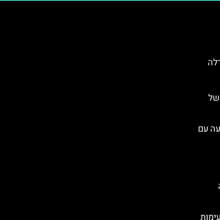
רלה
של
עה עם
עימות