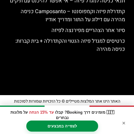
תנאי כניסה למגדל פיזה – אי אפשר להיכנס עם תיקים
קתדרלת פיזה וקמפוסנטו – Camposanto כניסה
מהירה עם דילוג על התור ומדריך אודיו
סיור אחר הצהריים מפירנצה לפיזה
כרטיסים למגדל פיזה הנטוי והקתדרלה + בית קברות:
כניסה מהירה
האתר הינו אתר המלצות מטיילים © כל הזכויות שמורות לסוכנות
TRAVELERS.CO.IL
🇮🇹 מזמינים דרך Booking? קבלו
עד 15% הנחה
על מלונות
נבחרים
×
מדיניות פרטיות
לצפייה במבצעים