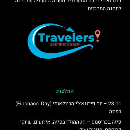
כרטיסים לרכבת החשמלית משדה התעופה של פיזה
לתחנה המרכזית
המלצות
23.11 – יום פיבונאצ’י הבינלאומי (Fibonacci Day)
בפיזה
פיזה בכריסמס – חג המולד בפיזה: אירועים, שווקי
כריסמס, חגיגות ועוד