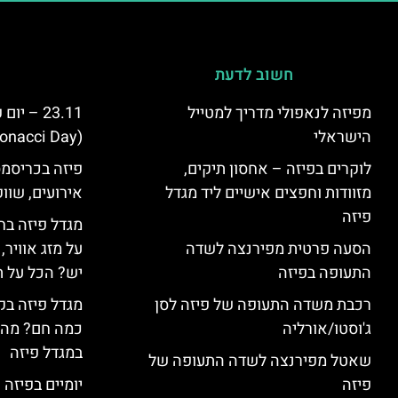
חשוב לדעת
מפיזה לנאפולי מדריך למטייל
23.11 – 
הישראלי
(Fibonacci Day) בפיזה
לוקרים בפיזה – אחסון תיקים,
פיזה בכריסמס
מזוודות וחפצים אישיים ליד מגדל
אירועים, שווק
פיזה
מגדל פיזה בח
הסעה פרטית מפירנצה לשדה
על מזג אוויר
התעופה בפיזה
יש? הכל על ת
רכבת משדה התעופה של פיזה לסן
מגדל פיזה בק
ג'וסטו/אורליה
כמה חם? מה 
במגדל פיזה
שאטל מפירנצה לשדה התעופה של
פיזה
יומיים בפיזה