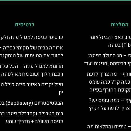
המלצות
כרטיסים
יום פיבונאצ’י הבינלאומי
כרטיסי כניסה למגדל פיזה ולק
ארוחה בבית של מקומי בפיזה –
 – חג המולד בפיזה:
לחוות את הטעמים של טוסקנה
י כריסמס, חגיגות ועוד
מרומא למגדל פיזה – הכל על נ
ורף – מה צריך לדעת
רכבת הלוך ושוב מרומא לפיזה
, כמה קר? כמה עומס
טיול יקבים באיזור פיזה כולל ט
קופת החורף בפיזה
יין
יץ – כמה עומס יש?
הבפטיסטריום (Baptistery) בפיזה
צריך לדעת על הקיץ
בית הטבילה וקתדרלת פיזה: כר
כניסה משולב + מדריך שמע
 – טיפים והמלצות מה