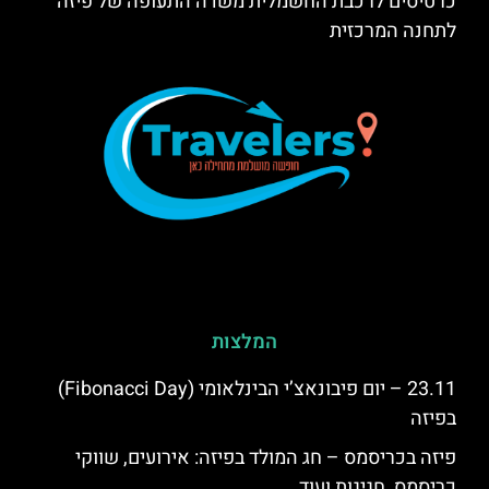
כרטיסים לרכבת החשמלית משדה התעופה של פיזה
לתחנה המרכזית
המלצות
23.11 – יום פיבונאצ’י הבינלאומי (Fibonacci Day)
בפיזה
פיזה בכריסמס – חג המולד בפיזה: אירועים, שווקי
כריסמס, חגיגות ועוד