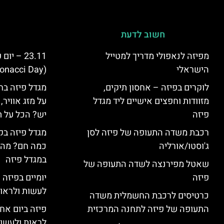
חשוב לדעת
מפיזה לנאפולי מדריך למטייל
23.11 – 
הישראלי
(Fibonacci Day) בפיזה
לוקרים בפיזה – אחסון תיקים,
מגדל פיזה בח
מזוודות וחפצים אישיים ליד מגדל
על מזג אוויר
פיזה
יש? הכל על ת
רכבת משדה התעופה של פיזה לסן
מגדל פיזה בק
ג'וסטו/אורליה
כמה חם? מה 
במגדל פיזה
שאטל מפירנצה לשדה התעופה של
פיזה
יומיים בפיזה
לעשות ולראות 2 ימים בפ
כרטיסים לרכבת החשמלית משדה
התעופה של פיזה לתחנה המרכזית
פיזה ביום אח
לראות ולעשות