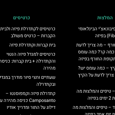
המלצות
כרטיסים
יום פיבונאצ’י הבינלאומי
כרטיסים לקתדרלת פיזה ולבית
הקברות – כרטיס משולב
ורף – מה צריך לדעת
בית קברות וקתדרלת פיזה
, כמה קר? כמה עומס
כרטיסים למגדל פיזה הנטוי
קופת החורף בפיזה
והקתדרלה + בית קברות: כניסה
יץ – כמה עומס יש?
מהירה
צריך לדעת על הקיץ
שעתיים וחצי סיור מודרך במגדל
ובקתדרלה
 – טיפים והמלצות מה
קתדרלת פיזה וקמפוסנטו –
יזה
Camposanto כניסה מהירה 
ד – טיפים והמלצות מה
דילוג על התור ומדריך אודיו
 יום אחד בפיזה