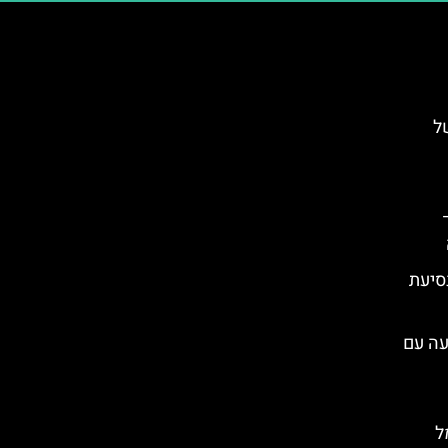
ל
סיעת
עה עם
ל