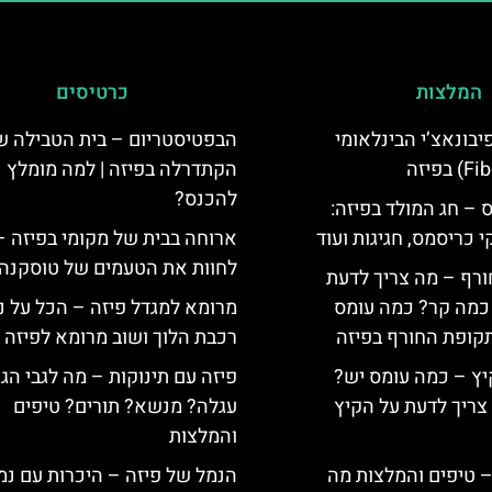
המלצות
כרטיסים
יום פיבונאצ’י הבינלאומי
הבפטיסטריום – בית הטבילה ש
הקתדרלה בפיזה | למה מומלץ
להכנס?
 – חג המולד בפיזה:
י כריסמס, חגיגות ועוד
ארוחה בבית של מקומי בפיזה –
לחוות את הטעמים של טוסקנה
ורף – מה צריך לדעת
, כמה קר? כמה עומס
מרומא למגדל פיזה – הכל על נ
קופת החורף בפיזה
רכבת הלוך ושוב מרומא לפיזה
יץ – כמה עומס יש?
פיזה עם תינוקות – מה לגבי הג
צריך לדעת על הקיץ
עגלה? מנשא? תורים? טיפים
והמלצות
 – טיפים והמלצות מה
הנמל של פיזה – היכרות עם נמ