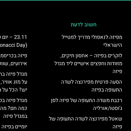
חשוב לדעת
מפיזה לנאפולי מדריך למטייל
23.11 – 
הישראלי
(Fibonacci Day) בפיזה
לוקרים בפיזה – אחסון תיקים,
פיזה בכריסמס
מזוודות וחפצים אישיים ליד מגדל
אירועים, שווק
פיזה
מגדל פיזה בח
הסעה פרטית מפירנצה לשדה
על מזג אוויר
התעופה בפיזה
יש? הכל על ת
רכבת משדה התעופה של פיזה לסן
מגדל פיזה בק
ג'וסטו/אורליה
כמה חם? מה 
במגדל פיזה
שאטל מפירנצה לשדה התעופה של
פיזה
יומיים בפיזה