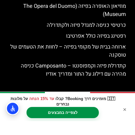
מוזיאון האופרה בפיזה (The Opera del Duomo
Museum)
כרטיסי כניסה למגדל פיזה ולקתדרלה
רפטינג בפיזה כולל אפרטיבו
ארוחה בבית של מקומי בפיזה – לחוות את הטעמים של
טוסקנה
קתדרלת פיזה וקמפוסנטו – Camposanto כניסה
מהירה עם דילוג על התור ומדריך אודיו
🇮🇹 מזמינים דרך Booking? קבלו
עד 15% הנחה
על מלונות
נבחרים
×
לצפייה במבצעים
האתר הינו אתר המלצות מטיילים © כל הזכויות שמורות לסוכנות
TRAVELERS.CO.IL