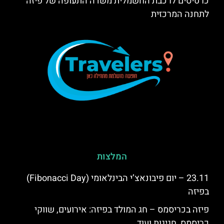
כרטיסים לרכבת החשמלית משדה התעופה של פיזה
לתחנה המרכזית
המלצות
23.11 – יום פיבונאצ’י הבינלאומי (Fibonacci Day)
בפיזה
פיזה בכריסמס – חג המולד בפיזה: אירועים, שווקי
כריסמס, חגיגות ועוד