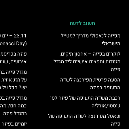
חשוב לדעת
מפיזה לנאפולי מדריך למטייל
23.11 – 
הישראלי
(Fibonacci Day) בפיזה
לוקרים בפיזה – אחסון תיקים,
פיזה בכריסמס
מזוודות וחפצים אישיים ליד מגדל
אירועים, שווק
פיזה
מגדל פיזה בח
הסעה פרטית מפירנצה לשדה
על מזג אוויר
התעופה בפיזה
יש? הכל על ת
רכבת משדה התעופה של פיזה לסן
מגדל פיזה בק
ג'וסטו/אורליה
כמה חם? מה 
במגדל פיזה
שאטל מפירנצה לשדה התעופה של
פיזה
יומיים בפיזה