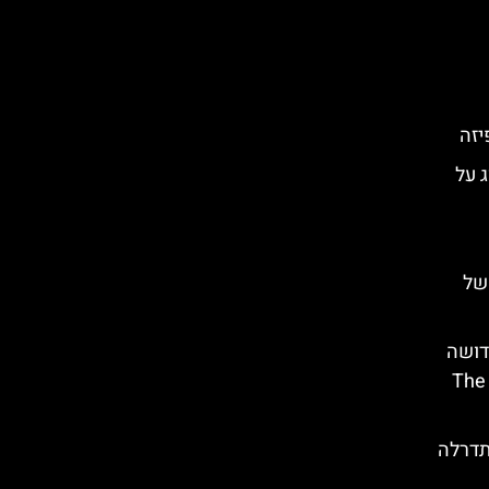
ג על
של
דושה
(The
תדרלה