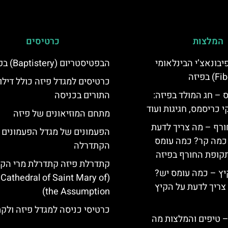
המלצות
כרטיסים
יום פיבונאצ’י הבינלאומי
הבפטיסטריום (Baptistery) בפיזה
כרטיסים למגדל פיזה כולל דילו
 – חג המולד בפיזה:
התורים בכניסה
י כריסמס, חגיגות ועוד
מתחם המוזיאונים של פיזה
ורף – מה צריך לדעת
הפעמונים של מגדל הפעמונים 
, כמה קר? כמה עומס
הקתדרלה
קופת החורף בפיזה
קתדרלת פיזה קתדרלת מרי הק
יץ – כמה עומס יש?
 Cathedral of Saint Mary of
צריך לדעת על הקיץ
the Assumption)
כרטיסי כניסה למגדל פיזה ולק
 – טיפים והמלצות מה