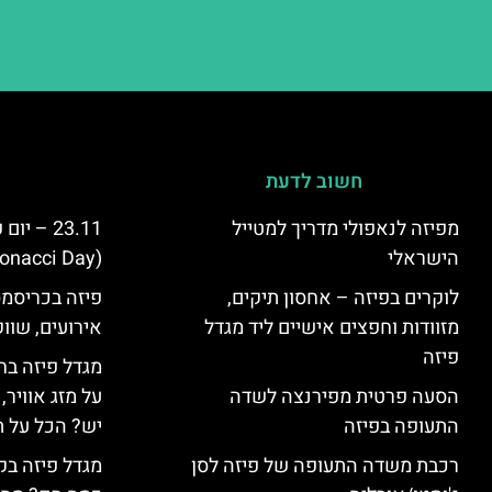
חשוב לדעת
מפיזה לנאפולי מדריך למטייל
23.11 – 
הישראלי
(Fibonacci Day) בפיזה
לוקרים בפיזה – אחסון תיקים,
פיזה בכריסמס
מזוודות וחפצים אישיים ליד מגדל
אירועים, שווק
פיזה
מגדל פיזה בח
הסעה פרטית מפירנצה לשדה
על מזג אוויר
התעופה בפיזה
יש? הכל על ת
רכבת משדה התעופה של פיזה לסן
מגדל פיזה בק