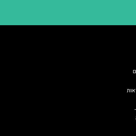
עם
אות