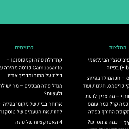
המלצות
כרטיסים
יום פיבונאצ’י הבינלאומי
קתדרלת פיזה וקמפוסנטו –
Camposanto כניסה מהירה 
דילוג על התור ומדריך אודיו
 – חג המולד בפיזה:
י כריסמס, חגיגות ועוד
מגדל פיזה מבפנים – מה יש לר
ולעשות?
ורף – מה צריך לדעת
, כמה קר? כמה עומס
ארוחה בבית של מקומי בפיזה –
קופת החורף בפיזה
לחוות את הטעמים של טוסקנה
יץ – כמה עומס יש?
4 האטרקציות של פיזה