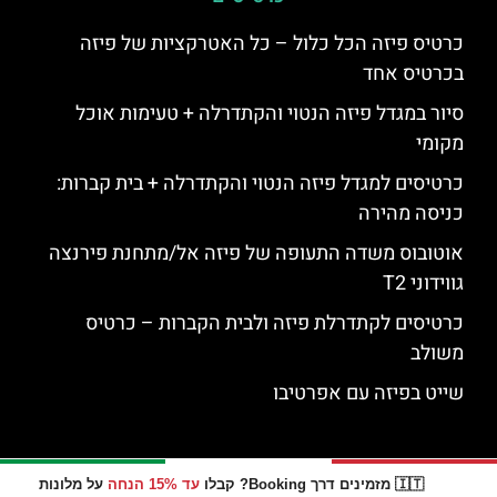
כרטיס פיזה הכל כלול – כל האטרקציות של פיזה
בכרטיס אחד
סיור במגדל פיזה הנטוי והקתדרלה + טעימות אוכל
מקומי
כרטיסים למגדל פיזה הנטוי והקתדרלה + בית קברות:
כניסה מהירה
אוטובוס משדה התעופה של פיזה אל/מתחנת פירנצה
גווידוני T2
כרטיסים לקתדרלת פיזה ולבית הקברות – כרטיס
משולב
שייט בפיזה עם אפרטיבו
🇮🇹 מזמינים דרך Booking? קבלו
עד 15% הנחה
על מלונות