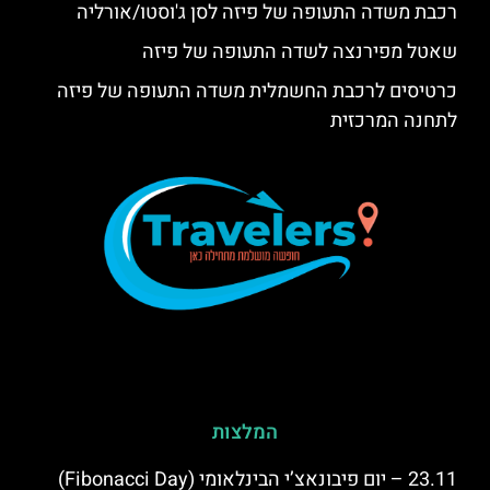
רכבת משדה התעופה של פיזה לסן ג'וסטו/אורליה
שאטל מפירנצה לשדה התעופה של פיזה
כרטיסים לרכבת החשמלית משדה התעופה של פיזה
לתחנה המרכזית
המלצות
23.11 – יום פיבונאצ’י הבינלאומי (Fibonacci Day)