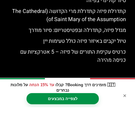
סיור קולינרי בפיזה
קתדרלת פיזה קתדרלת מרי הקדושה (The Cathedral
of Saint Mary of the Assumption)
מגדל פיזה, קתדרלה ובפטיסטריום: סיור מודרך
טיול יקבים באיזור פיזה כולל טעימות יין
כרטיס עקיפת התורים של פיזה – 5 אטרקציות עם
כניסה מהירה
🇮🇹 מזמינים דרך Booking? קבלו
עד 15% הנחה
על מלונות
נבחרים
×
לצפייה במבצעים
האתר הינו אתר המלצות מטיילים © כל הזכויות שמורות לסוכנות
TRAVELERS.CO.IL