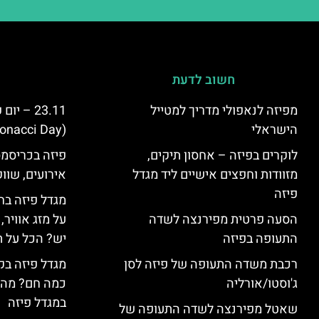
חשוב לדעת
מפיזה לנאפולי מדריך למטייל
23.11 – 
הישראלי
(Fibonacci Day) בפיזה
לוקרים בפיזה – אחסון תיקים,
פיזה בכריסמס
מזוודות וחפצים אישיים ליד מגדל
אירועים, שווק
פיזה
מגדל פיזה בח
הסעה פרטית מפירנצה לשדה
על מזג אוויר
התעופה בפיזה
יש? הכל על ת
רכבת משדה התעופה של פיזה לסן
מגדל פיזה בק
ג'וסטו/אורליה
כמה חם? מה 
במגדל פיזה
שאטל מפירנצה לשדה התעופה של