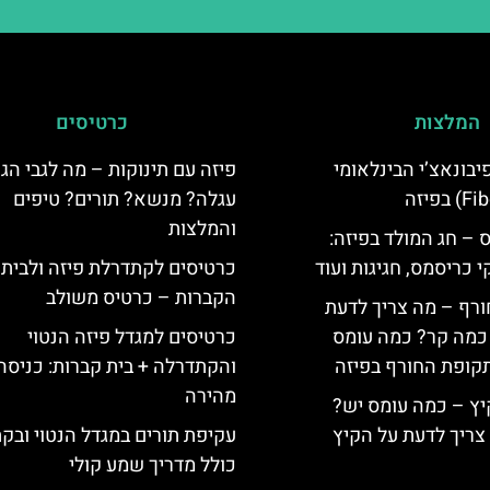
המלצות
כרטיסים
יום פיבונאצ’י הבינלאומי
פיזה עם תינוקות – מה לגבי הג
עגלה? מנשא? תורים? טיפים
והמלצות
 – חג המולד בפיזה:
י כריסמס, חגיגות ועוד
כרטיסים לקתדרלת פיזה ולבית
הקברות – כרטיס משולב
ורף – מה צריך לדעת
, כמה קר? כמה עומס
כרטיסים למגדל פיזה הנטוי
קופת החורף בפיזה
והקתדרלה + בית קברות: כניסה
מהירה
יץ – כמה עומס יש?
צריך לדעת על הקיץ
עקיפת תורים במגדל הנטוי ובק
כולל מדריך שמע קולי