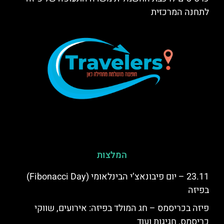
לתחנה המרכזית
המלצות
23.11 – יום פיבונאצ’י הבינלאומי (Fibonacci Day)
בפיזה
פיזה בכריסמס – חג המולד בפיזה: אירועים, שווקי
כריסמס, חגיגות ועוד