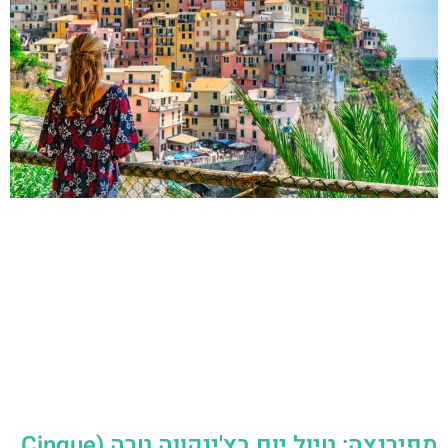
מפירנצה: טיול יום בצ'ינקווה טרה (Cinque