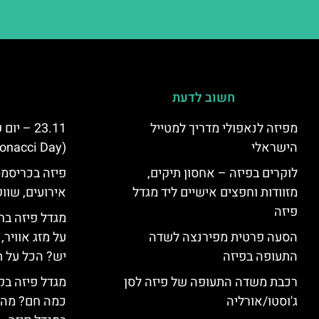
חשוב לדעת
מפיזה לנאפולי מדריך למטייל
23.11 – 
הישראלי
(Fibonacci Day) בפיזה
לוקרים בפיזה – אחסון תיקים,
פיזה בכריסמס
מזוודות וחפצים אישיים ליד מגדל
אירועים, שווק
פיזה
מגדל פיזה בח
הסעה פרטית מפירנצה לשדה
על מזג אוויר
התעופה בפיזה
יש? הכל על ת
רכבת משדה התעופה של פיזה לסן
מגדל פיזה בק
ג'וסטו/אורליה
כמה חם? מה 