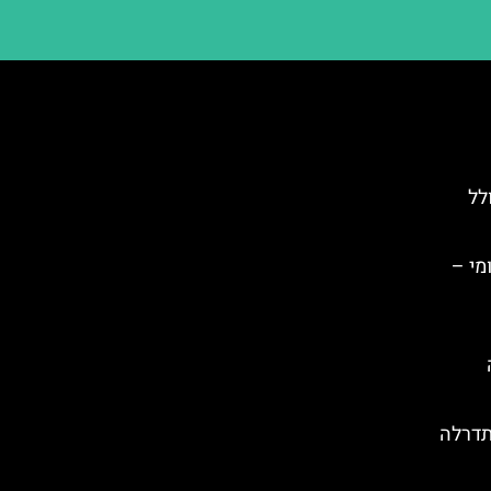
לל
מי –
תדרלה