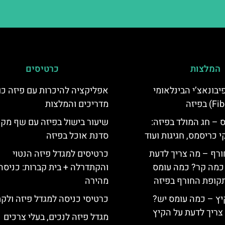
המלצות
כרטיסים
יום פיבונאצ’י הבינלאומי
אפליקציה להיכרות עם פיזה כו
מדריכים והמלצות
 – חג המולד בפיזה:
שיעור בישול בפיזה עם שף מקו
י כריסמס, חגיגות ועוד
סדנת אוכל בפיזה
ורף – מה צריך לדעת
כרטיסים למגדל פיזה הנטוי
, כמה קר? כמה עומס
והקתדרלה + בית קברות: כניסה
קופת החורף בפיזה
מהירה
יץ – כמה עומס יש?
כרטיסי כניסה למגדל פיזה ולק
צריך לדעת על הקיץ
מגדל פיזה לנכים, בעלי צרכים