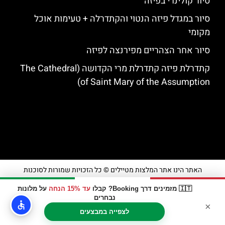
סיור קולינרי בפיזה
סיור במגדל פיזה הנטוי והקתדרלה + טעימות אוכל
מקומי
סיור אחר הצהריים מפירנצה לפיזה
קתדרלת פיזה קתדרלת מרי הקדושה (The Cathedral
of Saint Mary of the Assumption)
האתר הינו אתר המלצות מטיילים © כל הזכויות שמורות לסוכנות
TRAVELERS.CO.IL
🇮🇹 מזמינים דרך Booking? קבלו
עד 15% הנחה
על מלונות
נבחרים
×
מדיניות פרטיות
לצפייה במבצעים