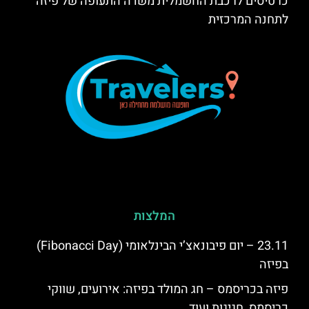
כרטיסים לרכבת החשמלית משדה התעופה של פיזה
לתחנה המרכזית
המלצות
23.11 – יום פיבונאצ’י הבינלאומי (Fibonacci Day)
בפיזה
פיזה בכריסמס – חג המולד בפיזה: אירועים, שווקי
כריסמס, חגיגות ועוד