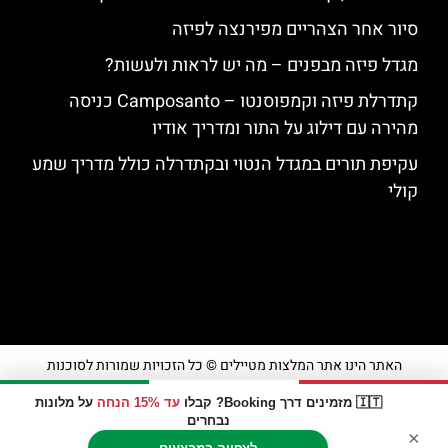
סיור אחר הצהריים מפירנצה לפיזה
מגדל פיזה מבפנים – מה יש לראות ולעשות?
קתדרלת פיזה וקמפוסנטו – Camposanto כניסה
מהירה עם דילוג על התור ומדריך אודיו
עקיפת תורים במגדל הנטוי ובקתדרלה כולל מדריך שמע
קולי
האתר הינו אתר המלצות מטיילים © כל הזכויות שמורות לסוכנות
TRAVELERS.CO.IL
🇮🇹 מזמינים דרך Booking? קבלו
עד 15% הנחה
על מלונות
נבחרים
×
מדיניות פרטיות