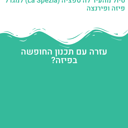
טיול מהעיר לה ספציה (La Spezia) למגדל
פיזה ופירנצה
עזרה עם תכנון החופשה
בפיזה?