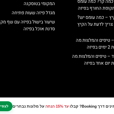
, כמה קר? כמה עומס
המקומי בטוסקנה
קופת החורף בפיזה
מגדל פיזה שעות פתיחה
יץ – כמה עומס יש?
שיעור בישול בפיזה עם שף מקו
צריך לדעת על הקיץ
סדנת אוכל בפיזה
 – טיפים והמלצות מה
יזה
ד – טיפים והמלצות מה
 יום אחד בפיזה
עד 15% הנחה
על מלונות נבחרים
לצפיי
נו אתר המלצות מטיילים © כל הזכויות שמורות לסוכנות TRAVELERS.CO.IL