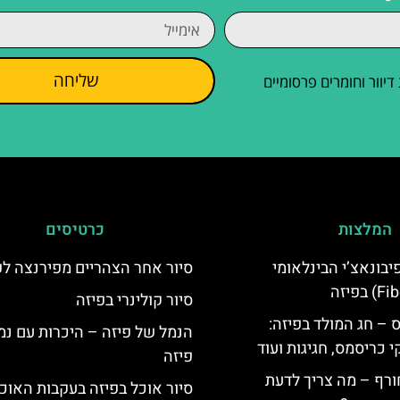
שליחה
וור וחומרים פרסומיים
המלצות
כרטיסים
יום פיבונאצ’י הבינלאומי
סיור אחר הצהריים מפירנצה לפ
סיור קולינרי בפיזה
 – חג המולד בפיזה:
הנמל של פיזה – היכרות עם נמ
י כריסמס, חגיגות ועוד
פיזה
ורף – מה צריך לדעת
סיור אוכל בפיזה בעקבות האוכ