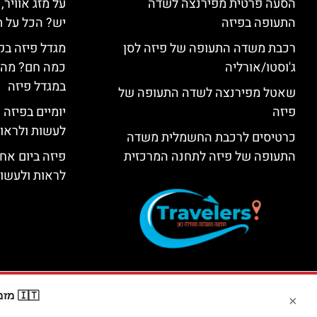
הסעה פרטית מפירנצה לשדה
על מזג אוויר
התעופה בפיזה
יש? הכל על ת
רכבת משדה התעופה של פיזה לסן
מגדל פיזה בק
ג'וסטו/אורליה
כמה חם? מה 
במגדל פיזה
שאטל מפירנצה לשדה התעופה של
פיזה
יומיים בפיזה
לעשות ולראות 2 ימים בפ
כרטיסים לרכבת החשמלית משדה
התעופה של פיזה לתחנה המרכזית
פיזה ביום אח
לראות ולעשות
🇮🇹 מזמינים דרך Booking? קבלו
×
האתר הי