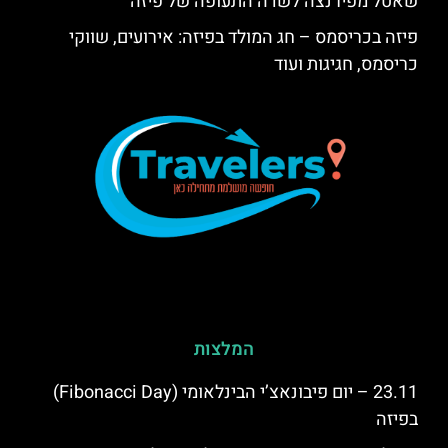
שאטל מפירנצה לשדה התעופה של פיזה
פיזה בכריסמס – חג המולד בפיזה: אירועים, שווקי
כריסמס, חגיגות ועוד
המלצות
23.11 – יום פיבונאצ’י הבינלאומי (Fibonacci Day)
בפיזה