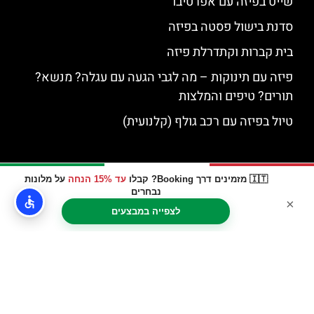
שייט בפיזה עם אפרטיבו
סדנת בישול פסטה בפיזה
בית קברות וקתדרלת פיזה
פיזה עם תינוקות – מה לגבי הגעה עם עגלה? מנשא?
תורים? טיפים והמלצות
טיול בפיזה עם רכב גולף (קלנועית)
🇮🇹 מזמינים דרך Booking? קבלו
עד 15% הנחה
על מלונות
נבחרים
×
לצפייה במבצעים
האתר הינו אתר המלצות מטיילים © כל הזכויות שמורות לסוכנות
TRAVELERS.CO.IL
מדיניות פרטיות