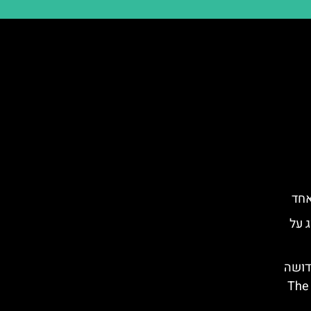
אחד
ג על
דושה
(The