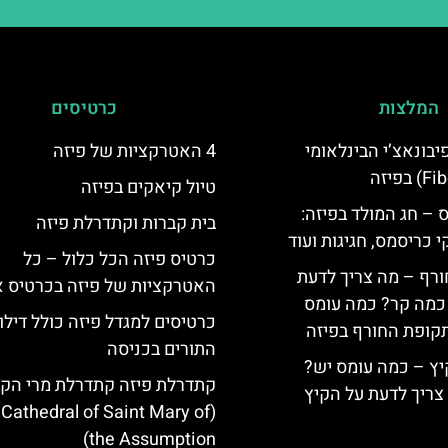
המלצות
כרטיסים
יום פיבונאצ’י הבינלאומי
4 האטרקציות של פיזה
טיול קיאקים בפיזה
 – חג המולד בפיזה:
בית קברות וקתדרלת פיזה
י כריסמס, חגיגות ועוד
כרטיס פיזה הכל כלול – כל
ורף – מה צריך לדעת
האטרקציות של פיזה בכרטיס 
, כמה קר? כמה עומס
כרטיסים למגדל פיזה כולל דילו
קופת החורף בפיזה
התורים בכניסה
יץ – כמה עומס יש?
קתדרלת פיזה קתדרלת מרי הק
צריך לדעת על הקיץ
 Cathedral of Saint Mary of
the Assumption)