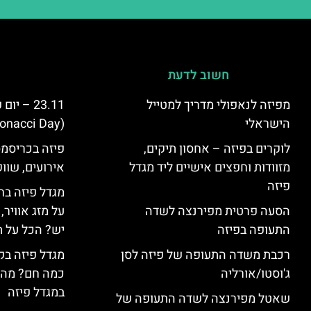
חשוב לדעת
מפיזה לנאפולי מדריך למטייל
23.11 – 
הישראלי
(Fibonacci Day) בפיזה
לוקרים בפיזה – אחסון תיקים,
פיזה בכריסמס
מזוודות וחפצים אישיים ליד מגדל
אירועים, שווק
פיזה
מגדל פיזה בח
הסעה פרטית מפירנצה לשדה
על מזג אוויר
התעופה בפיזה
יש? הכל על ת
רכבת משדה התעופה של פיזה לסן
מגדל פיזה בק
ג'וסטו/אורליה
כמה חם? מה 
במגדל פיזה
שאטל מפירנצה לשדה התעופה של