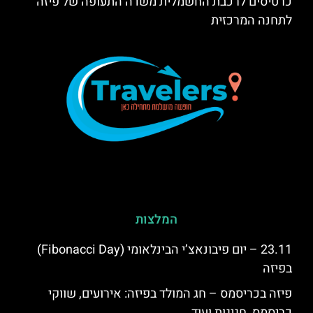
כרטיסים לרכבת החשמלית משדה התעופה של פיזה
לתחנה המרכזית
המלצות
23.11 – יום פיבונאצ’י הבינלאומי (Fibonacci Day)
בפיזה
פיזה בכריסמס – חג המולד בפיזה: אירועים, שווקי
כריסמס, חגיגות ועוד