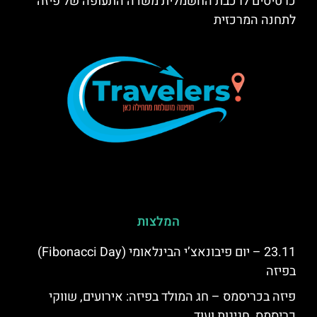
כרטיסים לרכבת החשמלית משדה התעופה של פיזה
לתחנה המרכזית
המלצות
23.11 – יום פיבונאצ’י הבינלאומי (Fibonacci Day)
בפיזה
פיזה בכריסמס – חג המולד בפיזה: אירועים, שווקי
כריסמס, חגיגות ועוד