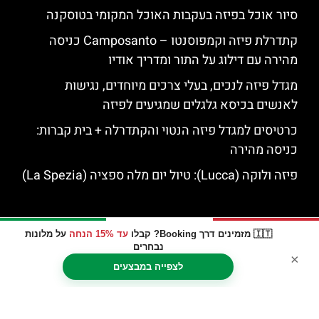
סיור אוכל בפיזה בעקבות האוכל המקומי בטוסקנה
קתדרלת פיזה וקמפוסנטו – Camposanto כניסה
מהירה עם דילוג על התור ומדריך אודיו
מגדל פיזה לנכים, בעלי צרכים מיוחדים, נגישות
לאנשים בכיסא גלגלים שמגיעים לפיזה
כרטיסים למגדל פיזה הנטוי והקתדרלה + בית קברות:
כניסה מהירה
פיזה ולוקה (Lucca): טיול יום מלה ספציה (La Spezia)
🇮🇹 מזמינים דרך Booking? קבלו
עד 15% הנחה
על מלונות
נבחרים
×
לצפייה במבצעים
האתר הינו אתר המלצות מטיילים © כל הזכויות שמורות לסוכנות
TRAVELERS.CO.IL