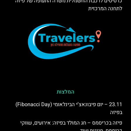
כרטיסים לרכבת החשמלית משדה התעופה של פיזה
לתחנה המרכזית
המלצות
23.11 – יום פיבונאצ’י הבינלאומי (Fibonacci Day)
בפיזה
פיזה בכריסמס – חג המולד בפיזה: אירועים, שווקי
כריסמס, חגיגות ועוד