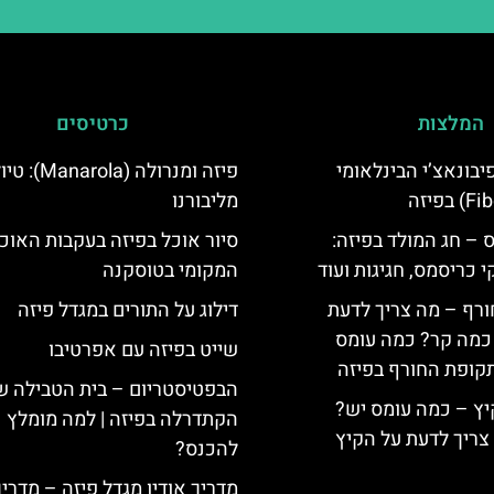
המלצות
כרטיסים
יום פיבונאצ’י הבינלאומי
פיזה ומנרולה (rola
מליבורנו
 – חג המולד בפיזה:
סיור אוכל בפיזה בעקבות האוכ
י כריסמס, חגיגות ועוד
המקומי בטוסקנה
ורף – מה צריך לדעת
דילוג על התורים במגדל פיזה
, כמה קר? כמה עומס
שייט בפיזה עם אפרטיבו
קופת החורף בפיזה
הבפטיסטריום – בית הטבילה ש
יץ – כמה עומס יש?
הקתדרלה בפיזה | למה מומלץ
צריך לדעת על הקיץ
להכנס?
מדריך אודיו מגדל פיזה – מדרי