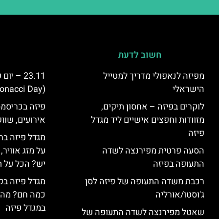
חשוב לדעת
מפיזה לנאפולי מדריך למטייל
23.11 – 
הישראלי
(Fibonacci Day) בפיזה
לוקרים בפיזה – אחסון תיקים,
פיזה בכריסמס
מזוודות וחפצים אישיים ליד מגדל
אירועים, שווק
פיזה
מגדל פיזה בח
הסעה פרטית מפירנצה לשדה
על מזג אוויר
התעופה בפיזה
יש? הכל על ת
רכבת משדה התעופה של פיזה לסן
מגדל פיזה בק
ג'וסטו/אורליה
כמה חם? מה 
במגדל פיזה
שאטל מפירנצה לשדה התעופה של