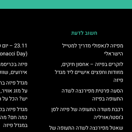
חשוב לדעת
מפיזה לנאפולי מדריך למטייל
23.11 – 
הישראלי
(Fibonacci Day) בפיזה
לוקרים בפיזה – אחסון תיקים,
פיזה בכריסמס
מזוודות וחפצים אישיים ליד מגדל
אירועים, שווק
פיזה
מגדל פיזה בח
הסעה פרטית מפירנצה לשדה
על מזג אוויר
התעופה בפיזה
יש? הכל על ת
רכבת משדה התעופה של פיזה לסן
מגדל פיזה בק
ג'וסטו/אורליה
כמה חם? מה 
במגדל פיזה
שאטל מפירנצה לשדה התעופה של