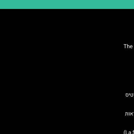
זה (The Opera
טיס
אות
טיול מהעיר לה ספציה (La Spezia)