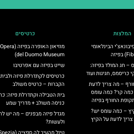
המלצות
כרטיסים
יום פיבונאצ’י הבינלאומי
מוזיאון האופרה בפי
del Duomo Museum)
 – חג המולד בפיזה:
שייט בפיזה עם אפרטיבו
י כריסמס, חגיגות ועוד
כרטיסים לקתדרלת פיזה ולבית
ורף – מה צריך לדעת
הקברות – כרטיס משולב
, כמה קר? כמה עומס
בית הטבילה וקתדרלת פיזה: כר
קופת החורף בפיזה
כניסה משולב + מדריך שמע
יץ – כמה עומס יש?
מגדל פיזה מבפנים – מה יש לר
צריך לדעת על הקיץ
ולעשות?