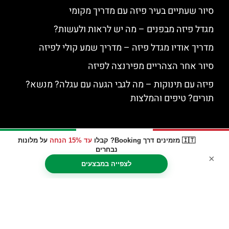
סיור שעתיים בעיר פיזה עם מדריך מקומי
מגדל פיזה מבפנים – מה יש לראות ולעשות?
מדריך אודיו מגדל פיזה – מדריך שמע קולי לפיזה
סיור אחר הצהריים מפירנצה לפיזה
פיזה עם תינוקות – מה לגבי הגעה עם עגלה? מנשא?
תורים? טיפים והמלצות
🇮🇹 מזמינים דרך Booking? קבלו
עד 15% הנחה
על מלונות
נבחרים
×
לצפייה במבצעים
האתר הינו אתר המלצות מטיילים © כל הזכויות שמורות לסוכנות
TRAVELERS.CO.IL
מדיניות פרטיות