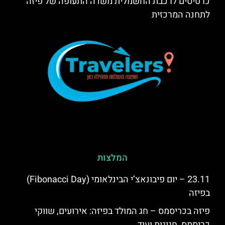
כרטיסים לרכבת החשמלית משדה התעופה של פיזה
לתחנה המרכזית
המלצות
23.11 – יום פיבונאצ’י הבינלאומי (Fibonacci Day)
בפיזה
פיזה בכריסמס – חג המולד בפיזה: אירועים, שווקי
כריסמס, חגיגות ועוד