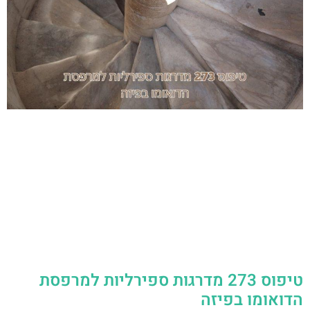
טיפוס 273 מדרגות ספירליות למרפסת
הדואומו בפיזה