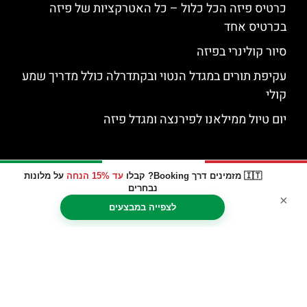
כרטיס פיזה הכל כלול – כל האטרקציות של פיזה
בכרטיס אחד
סיור קולינרי בפיזה
עקיפת תורים במגדל הנטוי ובקתדרלה כולל מדריך שמע
קולי
יום טיול ממילאנו לפירנצה ומגדל פיזה
🇮🇹 מזמינים דרך Booking? קבלו
עד 15% הנחה
על מלונות
נבחרים
×
לצפייה במבצעים
האתר הינו אתר המלצות מטיילים © כל הזכויות שמורות לסוכנות
TRAVELERS.CO.IL
מדיניות פרטיות