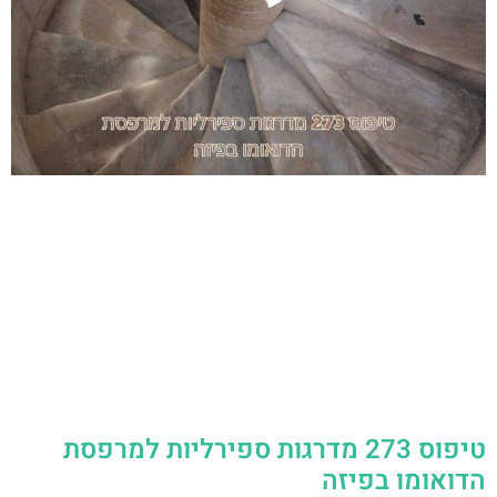
טיפוס 273 מדרגות ספירליות למרפסת
הדואומו בפיזה