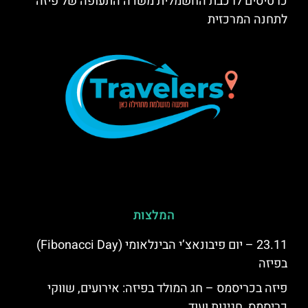
כרטיסים לרכבת החשמלית משדה התעופה של פיזה
לתחנה המרכזית
המלצות
23.11 – יום פיבונאצ’י הבינלאומי (Fibonacci Day)
בפיזה
פיזה בכריסמס – חג המולד בפיזה: אירועים, שווקי
כריסמס, חגיגות ועוד