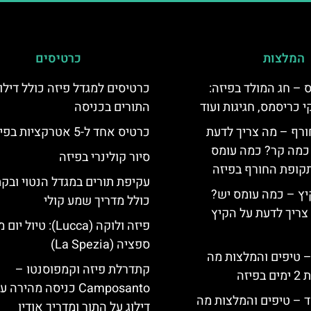
המלצות
כרטיסים
 – חג המולד בפיזה:
כרטיסים למגדל פיזה כולל דילו
י כריסמס, חגיגות ועוד
התורים בכניסה
ורף – מה צריך לדעת
כרטיס אחד ל-5 אטרקציות בפיזה
, כמה קר? כמה עומס
סיור קולינרי בפיזה
קופת החורף בפיזה
עקיפת תורים במגדל הנטוי ובק
יץ – כמה עומס יש?
כולל מדריך שמע קולי
צריך לדעת על הקיץ
פיזה ולוקה (Lucca): טיול 
ספציה (La Spezia)
 – טיפים והמלצות מה
קתדרלת פיזה וקמפוסנטו –
יזה
Camposanto כניסה מהירה 
ד – טיפים והמלצות מה
דילוג על התור ומדריך אודיו