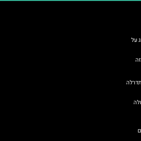
ג על
תדרלה
יום מלה
עם