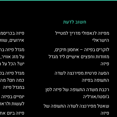
חשוב לדעת
מפיזה לנאפולי מדריך למטייל
פיזה בכריסמס
הישראלי
אירועים, שווק
לוקרים בפיזה – אחסון תיקים,
מגדל פיזה בח
מזוודות וחפצים אישיים ליד מגדל
על מזג אוויר
פיזה
יש? הכל על ת
הסעה פרטית מפירנצה לשדה
מגדל פיזה בק
התעופה בפיזה
כמה חם? מה 
במגדל פיזה
רכבת משדה התעופה של פיזה לסן
ג'וסטו/אורליה
יומיים בפיזה
לעשות ולראות 2 ימים בפ
שאטל מפירנצה לשדה התעופה של
פיזה
פיזה ביום אח