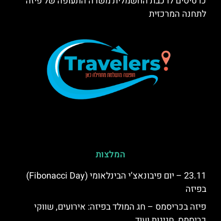
כרטיסים לרכבת החשמלית משדה התעופה של פיזה
לתחנה המרכזית
המלצות
23.11 – יום פיבונאצ’י הבינלאומי (Fibonacci Day)
בפיזה
פיזה בכריסמס – חג המולד בפיזה: אירועים, שווקי
כריסמס, חגיגות ועוד