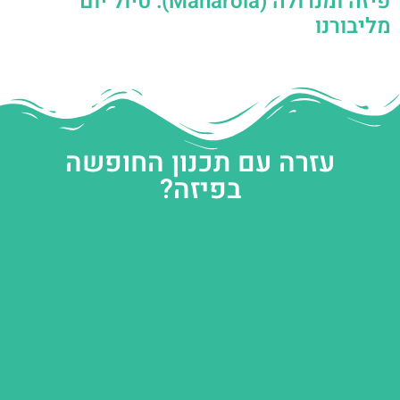
פיזה ומנרולה (Manarola): טיול יום
מליבורנו
עזרה עם תכנון החופשה
בפיזה?