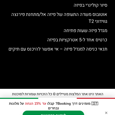
סיור קולינרי בפיזה
אוטובוס משדה התעופה של פיזה אל/מתחנת פירנצה
גווידוני T2
מגדל פיזה שעות פתיחה
כרטיס אחד ל-5 אטרקציות בפיזה
תנאי כניסה למגדל פיזה – אי אפשר להיכנס עם תיקים
האתר הינו אתר המלצות מטיילים © כל הזכויות שמורות לסוכנות
TRAVELERS.CO.IL
🇮🇹 מזמינים דרך Booking? קבלו
עד 15% הנחה
על מלונות
נבחרים
×
מדיניות פרטיות