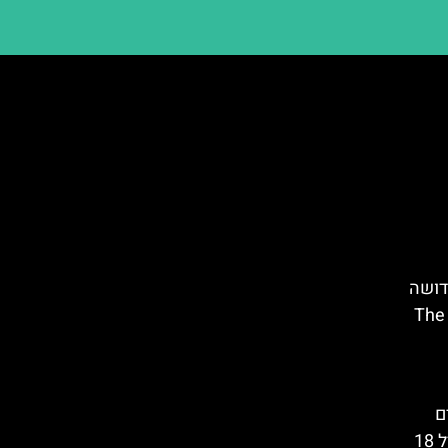
דושה
(The
אים
להיכנס למגדל פיזה. מתחת לגיל 18