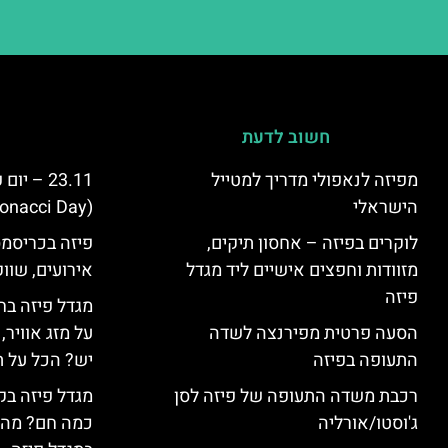
חשוב לדעת
מפיזה לנאפולי מדריך למטייל
23.11 – 
הישראלי
(Fibonacci Day) בפיזה
לוקרים בפיזה – אחסון תיקים,
פיזה בכריסמס
מזוודות וחפצים אישיים ליד מגדל
אירועים, שווק
פיזה
מגדל פיזה בח
הסעה פרטית מפירנצה לשדה
על מזג אוויר
התעופה בפיזה
יש? הכל על ת
רכבת משדה התעופה של פיזה לסן
מגדל פיזה בק
ג'וסטו/אורליה
כמה חם? מה 