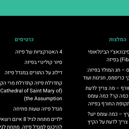
המלצות
כרטיסים
יום פיבונאצ’י הבינלאומי
4 האטרקציות של פיזה
סיור קולינרי בפיזה
 – חג המולד בפיזה:
דילוג על התורים במגדל פיזה
י כריסמס, חגיגות ועוד
קתדרלת פיזה קתדרלת מרי הק
ורף – מה צריך לדעת
 Cathedral of Saint Mary of
, כמה קר? כמה עומס
the Assumption)
קופת החורף בפיזה
מגדל פיזה שעות פתיחה
יץ – כמה עומס יש?
ילדים מתחת לגיל 8 אינם רש
צריך לדעת על הקיץ