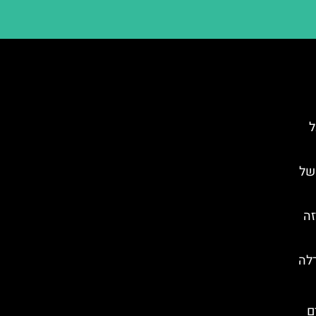
ל
של
זה
רלה
אים