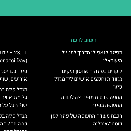
חשוב לדעת
מפיזה לנאפולי מדריך למטייל
23.11 – 
הישראלי
(Fibonacci Day) בפיזה
לוקרים בפיזה – אחסון תיקים,
פיזה בכריסמס
מזוודות וחפצים אישיים ליד מגדל
אירועים, שווק
פיזה
מגדל פיזה בח
הסעה פרטית מפירנצה לשדה
על מזג אוויר
התעופה בפיזה
יש? הכל על ת
רכבת משדה התעופה של פיזה לסן
מגדל פיזה בק
ג'וסטו/אורליה
כמה חם? מה 