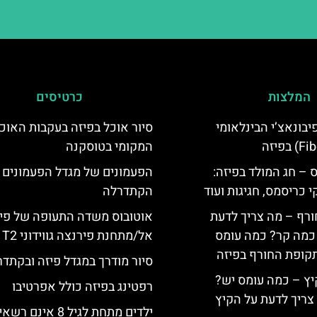
המלצות
כרטיסים
יום פיבונאצ’י הבינלאומי
סיור אוכל בפיזה בעקבות האוכ
המקומי בטוסקנה
 – חג המולד בפיזה:
הפעמונים של מגדל הפעמונים 
י כריסמס, חגיגות ועוד
הקתדרלה
ורף – מה צריך לדעת
אוטובוס משדה התעופה של פי
, כמה קר? כמה עומס
אל/מתחנת פירנצה גווידוני T2
קופת החורף בפיזה
סיור מודרך במגדל פיזה ובקתד
יץ – כמה עומס יש?
רפטינג בפיזה כולל אפרטיבו
צריך לדעת על הקיץ
ילדים מתחת לגיל 8 אינם רש