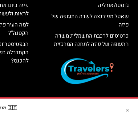
ג'וסטו/אורליה
פיזה ביום אח
לראות ולעשות
שאטל מפירנצה לשדה התעופה של
פיזה
למה העיר פיז
הקטנה"?
כרטיסים לרכבת החשמלית משדה
התעופה של פיזה לתחנה המרכזית
הבפטיסטריום
הקתדרלה בפיז
להכנס?
🇮🇹 מזמינים דרך Booking? קבלו
×
האתר הי