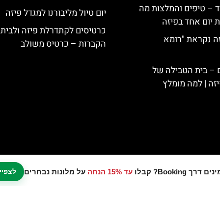
ד – טיפים והמלצות מה
יום טיול מליבורנו למגדל פיזה
 יום אחד בפיזה
כרטיסים לקתדרלת פיזה ולבית
ה נקראת "רומא
הקברות – כרטיס משולב
 – בית הטבילה של
ה | למה מומלץ
עד 15% הנחה
על מלונות נבחרים
לצפיי
נו אתר המלצות מטיילים © כל הזכויות שמורות לסוכנות TRAVELERS.CO.IL
מדיניות פרטיות