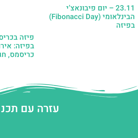
23.11 – יום פיבונאצ’י
הבינלאומי (Fibonacci Day)
בפיזה
פיזה בכריס
בפיזה: אירו
כריסמס, חגי
עזרה עם תכנו