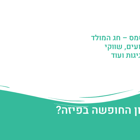
מס – חג המולד
עים, שווקי
גות ועוד
ן החופשה בפיזה?