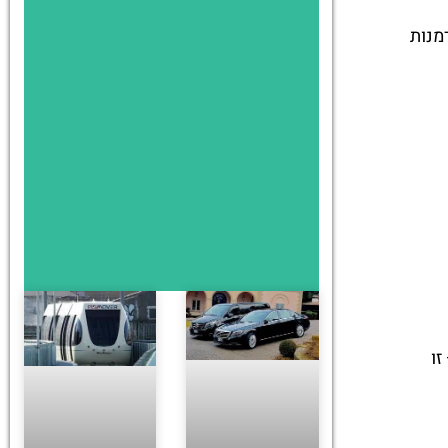
מנות
זו