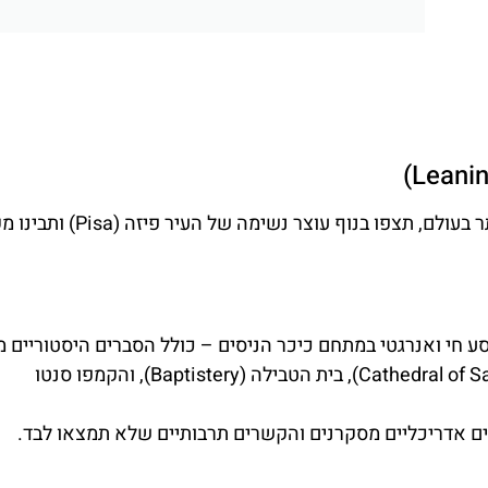
תעלו 294 מדרגות אל ראש המגדל הנטוי המפורסם ביותר בעולם, תצפו בנוף עוצר נשימ
תכם למסע חי ואנרגטי במתחם כיכר הניסים – כולל הסברים היסטוריים
על מגדל פיזה (Pisa), הקתדרלה (Cathedral of Santa Maria Assunta), בית הטבילה (Baptistery), והקמפו סנטו
טים אדריכליים מסקרנים והקשרים תרבותיים שלא תמצאו לבד.