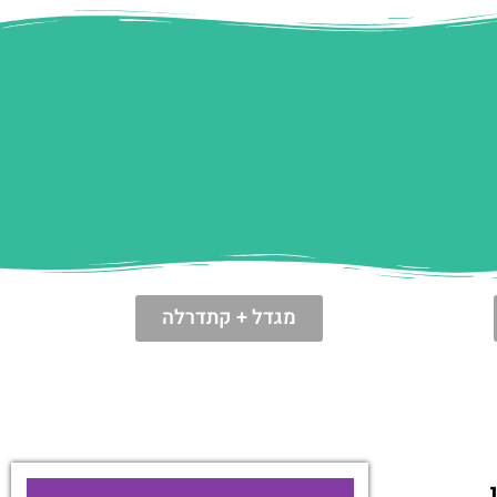
מגדל + קתדרלה