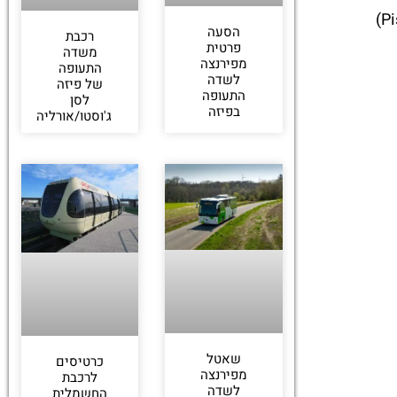
במקום לעמוד בתורים ארוכים ולפספס חוויות – הכרטיס הזה חוסך זמן ומרכז את כל האטרקציות המרכזיות של פיזה (Pisa)
הסעה
רכבת
פרטית
משדה
מפירנצה
התעופה
לשדה
של פיזה
התעופה
לסן
בפיזה
ג'וסטו/אורליה
שאטל
כרטיסים
מפירנצה
לרכבת
לשדה
החשמלית