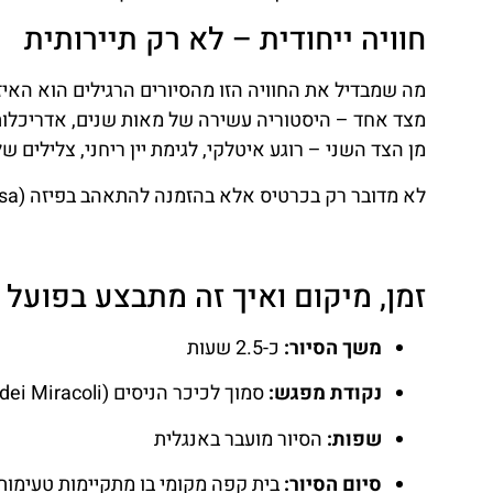
חוויה ייחודית – לא רק תיירותית
מה שמבדיל את החוויה הזו מהסיורים הרגילים הוא האיזון
מצד אחד – היסטוריה עשירה של מאות שנים, אדריכלות ג
מן הצד השני – רוגע איטלקי, לגימת יין ריחני, צלילים ש
לא מדובר רק בכרטיס אלא בהזמנה להתאהב בפיזה (Pisa) מחדש – גם אם זו הפעם הראשונה שלכם כאן.
זמן, מיקום ואיך זה מתבצע בפועל
משך הסיור:
כ-2.5 שעות
נקודת מפגש:
סמוך לכיכר הניסים (Piazza dei Miracoli) – המיקום המדויק נשלח לאחר ההזמנה
שפות:
הסיור מועבר באנגלית
סיום הסיור:
בית קפה מקומי בו מתקיימות טעימות 