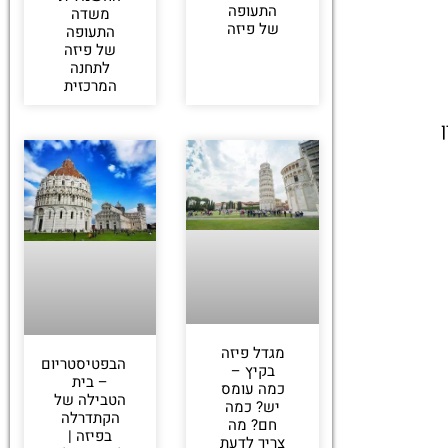
התעופה
משדה
של פיזה
התעופה
של פיזה
לתחנה
המרכזית
ין
מגדל פיזה
הבפטיסטריום
בקיץ –
– בית
כמה עומס
הטבילה של
יש? כמה
הקתדרלה
חם? מה
בפיזה |
צריך לדעת