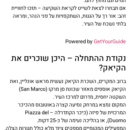
המים וגם מחוץ להם.
אם תבחרו לצאת לשייט לקראת השקיעה – תזכו לחוויית
זהב: אור רך על הגגות, השתקפויות על פני הנהר, ומראה
בלתי נשכח של העיר.
Powered by
GetYourGuide
נקודת ההתחלה – היכן שוכרים את
הקיאק?
ברוב המקרים, השכרת הקיאק נעשית מראש אונליין, ואת
הקיאק אוספים מאזור שכונת סן מרקו (San Marco)
השקטה יחסית, מדרום למרכז העיר.
המקום נמצא במרחק נסיעה קצרה באוטובוס מהכיכר
המרכזית של פיזה (כיכר הקתדרלה – Piazza del
Duomo), או בהליכה נעימה של כ-25 דקות.
המפעילים המקומיים מספקים ציוד מלא כולל חגורות הצלה,