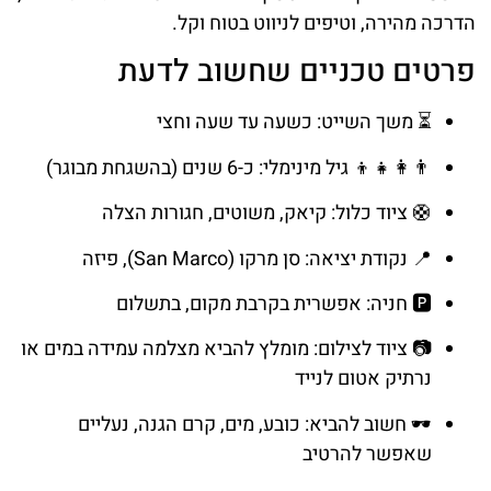
הדרכה מהירה, וטיפים לניווט בטוח וקל.
פרטים טכניים שחשוב לדעת
⏳ משך השייט: כשעה עד שעה וחצי
👨‍👩‍👧‍👦 גיל מינימלי: כ-6 שנים (בהשגחת מבוגר)
🛟 ציוד כלול: קיאק, משוטים, חגורות הצלה
📍 נקודת יציאה: סן מרקו (San Marco), פיזה
🅿️ חניה: אפשרית בקרבת מקום, בתשלום
📷 ציוד לצילום: מומלץ להביא מצלמה עמידה במים או
נרתיק אטום לנייד
🕶️ חשוב להביא: כובע, מים, קרם הגנה, נעליים
שאפשר להרטיב